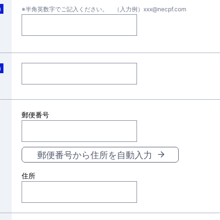
)
※半角英数字でご記入ください。 （入力例）xxx@necpf.com
)
郵便番号
郵便番号から住所を自動入力
住所