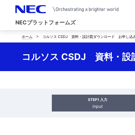
NECプラットフォームズ
ホーム
コルソス CSDJ 資料・設計図ダウンロード お申し込
サ
イ
コルソス CSDJ 資料・
ト
内
の
現
STEP1 入力
Input
在
位
置