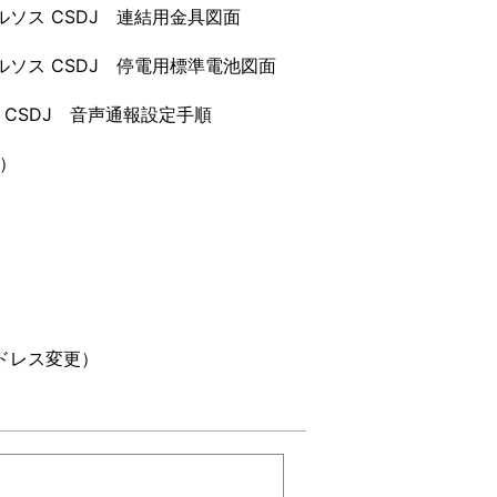
ルソス CSDJ 連結用金具図面
ルソス CSDJ 停電用標準電池図面
 CSDJ 音声通報設定手順
更）
）
アドレス変更）